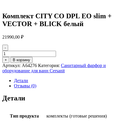
Комплект CITY CO DPL EO slim +
VECTOR + BLICK белый
21990,00
₽
-
Количество
товара
+
В корзину
Комплект
Артикул:
A64276
Категория:
Санитарный фарфор и
CITY
оборудование для ванн Cersanit
CO
DPL
Детали
EO
Отзывы (0)
slim
+
Детали
VECTOR
+
BLICK
белый
Тип продукта
комплекты (готовые решения)