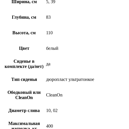
Ширина, см
5, 39
Глубина, см
83
Высота, см
110
Цвет
белый
Сиденье в
да
комплекте (да/нет)
Тип сиденья
дюропласт ультратонкое
Ободковый или
CleanOn
CleanOn
Диаметр слива
10, 02
Максимальная
400
нагрузка, кг