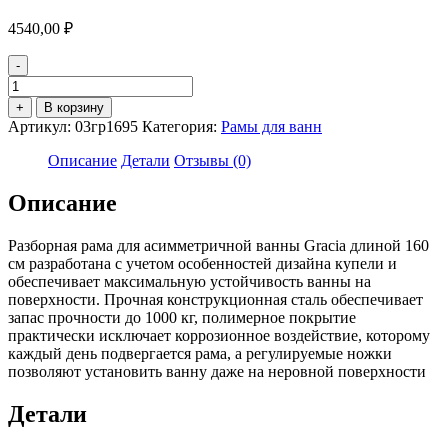
4540,00
₽
-
Количество
товара
+
В корзину
Рама
Артикул:
03гр1695
Категория:
Рамы для ванн
разборная
"Gracia
Описание
Детали
Отзывы (0)
160"
Описание
Разборная рама для асимметричной ванны Gracia длиной 160
см разработана с учетом особенностей дизайна купели и
обеспечивает максимальную устойчивость ванны на
поверхности. Прочная конструкционная сталь обеспечивает
запас прочности до 1000 кг, полимерное покрытие
практически исключает коррозионное воздействие, которому
каждый день подвергается рама, а регулируемые ножки
позволяют установить ванну даже на неровной поверхности
Детали