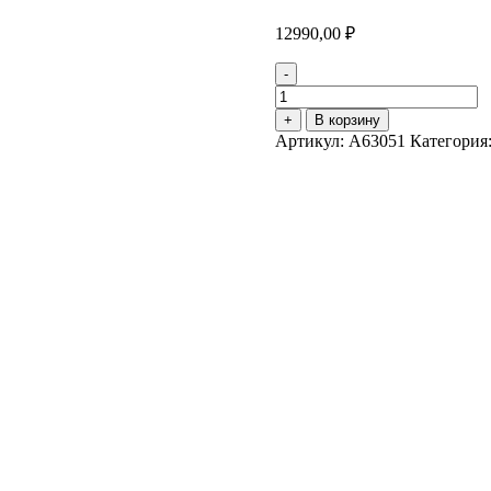
12990,00
₽
-
Количество
товара
+
В корзину
Смеситель
Артикул:
A63051
Категория
ODRA
для
ванны