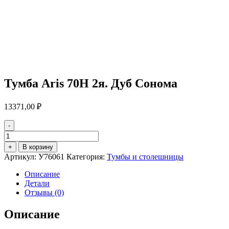
Тумба Aris 70Н 2я. Дуб Сонома
13371,00
₽
-
Количество
товара
+
В корзину
Тумба
Артикул:
У76061
Категория:
Тумбы и столешницы
Aris
70Н
Описание
2я.
Детали
Дуб
Отзывы (0)
Сонома
Описание