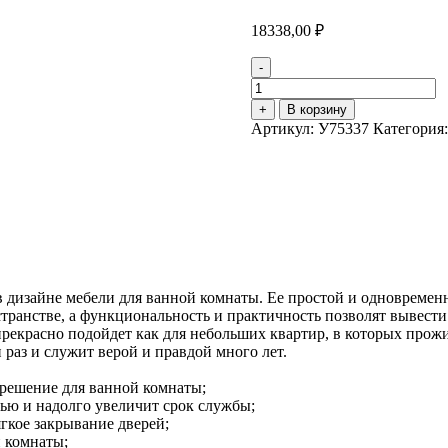
18338,00
₽
-
Количество
товара
+
В корзину
Тумба
Артикул:
У75337
Категория
с
раковиной
Mira
60П
2д.
Дуб
Сонома
в дизайне мебели для ванной комнаты. Ее простой и одновреме
странстве, а функциональность и практичность позволят вывест
рекрасно подойдет как для небольших квартир, в которых прожи
 раз и служит верой и правдой много лет.
 решение для ванной комнаты;
ю и надолго увеличит срок службы;
гкое закрывание дверей;
 комнаты;