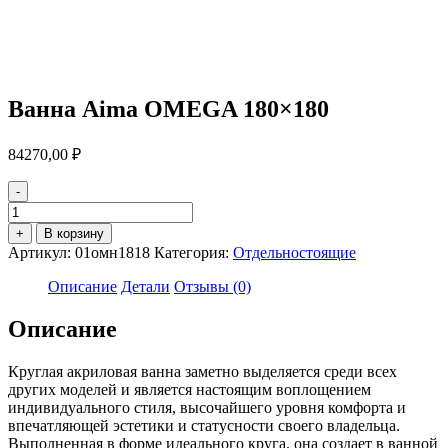
Ванна Aima OMEGA 180×180
84270,00
₽
-
Количество
товара
+
В корзину
Ванна
Артикул:
01омн1818
Категория:
Отдельностоящие
Aima
OMEGA
Описание
Детали
Отзывы (0)
180x180
Описание
Круглая акриловая ванна заметно выделяется среди всех
других моделей и является настоящим воплощением
индивидуального стиля, высочайшего уровня комфорта и
впечатляющей эстетики и статусности своего владельца.
Выполненная в форме идеального круга, она создает в ванной