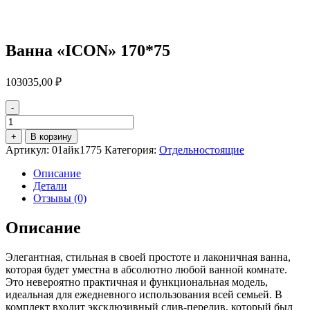
Ванна «ICON» 170*75
103035,00
₽
-
Количество
товара
+
В корзину
Ванна
Артикул:
01айк1775
Категория:
Отдельностоящие
"ICON"
170*75
Описание
Детали
Отзывы (0)
Описание
Элегантная, стильная в своей простоте и лаконичная ванна,
которая будет уместна в абсолютно любой ванной комнате.
Это невероятно практичная и функциональная модель,
идеальная для ежедневного использования всей семьей. В
комплект входит эксклюзивный слив-перелив, который был