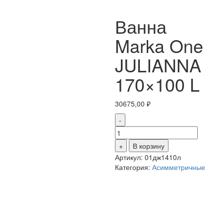
Ванна
Marka One
JULIANNA
170×100 L
30675,00
₽
-
Количество
товара
+
В корзину
Ванна
Артикул:
01дж1410л
Marka
Категория:
Асимметричные
One
JULIANNA
170x100
L