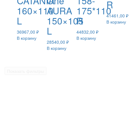
CATANIA
One
158-
R
160×110
AURA
175*110
41461,00
₽
L
150×105
R
В корзину
L
36967,00
₽
44832,00
₽
В корзину
В корзину
28540,00
₽
В корзину
Показать фильтры