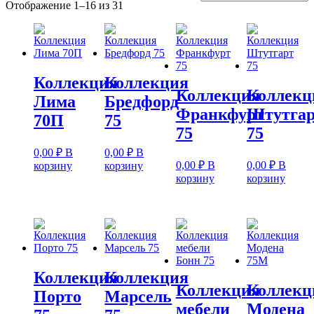
Сортировка:
Отображение 1–16 из 31
по
популярности
Коллекция
Коллекция
Коллекция
Коллекц
Лима
Бредфорд
Франкфурт
Штутга
70П
75
75
75
0,00
₽
В
0,00
₽
В
0,00
₽
В
0,00
₽
В
корзину
корзину
корзину
корзину
Коллекция
Коллекция
Коллекция
Коллекц
Порто
Марсель
мебели
Модена