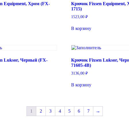
n Equipment, Хром (FX-
Крючок Fixsen Equipment, 
1715)
1523,00
₽
В корзину
n Luksor, Черный (FX-
Крючок Fixsen Luksor, Чер
71605-4B)
3136,00
₽
В корзину
1
2
3
4
5
6
7
→