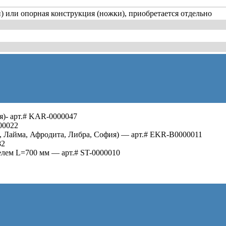
 или опорная конструкция (ножки), приобретается отдельно
я)- арт.# KAR-0000047
00022
, Лайма, Афродита, Либра, София) — арт.# EKR-B0000011
82
лем L=700 мм — арт.# ST-0000010