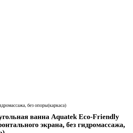
идромассажа, без опоры(каркаса)
гольная ванна Aquatek Eco-Friendly
ронтального экрана, без гидромассажа,
а)