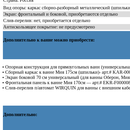
Страна: Россия
Вид опоры: каркас сборно-разборный металлический (шпильки)
Экран: фронтальный и боковой, приобретаются отдельно
Слив-перелив: нет, приобретается отдельно
Антискользящее покрытие: не предусмотрено
Дополнительно к ванне можно приобрести:
• Опорная конструкция для прямоугольных ванн (универсальна
• Сборный каркас к ванне Мия 175см (шпильки)- арт.# KAR-00
• Экран боковой 70 см универсальный (для ванны Оберон, Мия
• Фронтальная панель к ванне Мия 170см — арт.# EKR-F00000
• Слив-перелив п/автомат WIRQUIN для ванны с внешним кабе
Дополнительно: