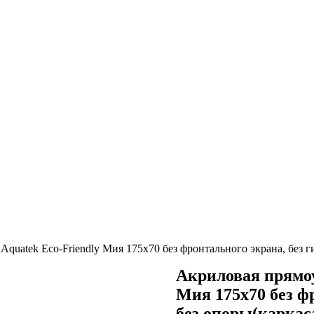
quatek Eco-Friendly Мия 175х70 без фронтального экрана, без г
Акриловая прямоу
Мия 175х70 без ф
без опоры(каркас