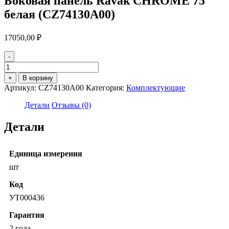
Боковая панель Ravak CHROME 75
белая (CZ74130A00)
17050,00
₽
-
Количество
товара
+
В корзину
Боковая
Артикул:
CZ74130A00
Категория:
Комплектующие
панель
Ravak
Детали
Отзывы (0)
CHROME
75
Детали
белая
(CZ74130A00)
Единица измерения
шт
Код
УТ000436
Гарантия
2 года