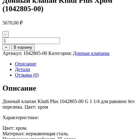
Донный клапан Kludi Plus Хром
(1042805-00)
5670,00
₽
-
Количество
товара
+
В корзину
Донный
Артикул:
1042805-00
Категория:
Донные клапаны
клапан
Kludi
Описание
Plus
Детали
Хром
Отзывы (0)
(1042805-
00)
Описание
Донный клапан Kludi Plus 1042805-00 G 1 1/4 для раковин без
перелива. Цвет: хром
Характеристики:
Цвет: хром.
Материал: нержавеющая сталь.