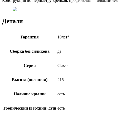
Конструкция по периметру крепкая, профильная — алюминиевая
Детали
Гарантия
10лет*
Сборка без силикона
да
Серия
Classic
Высота (внешняя)
215
Наличие крыши
есть
Тропический (верхний) душ
есть