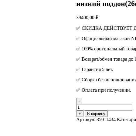
низкий поддон(
39400,00
₽
✅ СКИДКА ДЕЙСТВУЕТ ДО
✅ Официальный магазин 
✅ 100% оригинальный това
✅ Возврат/обмен товара до 
✅ Гарантия 5 лет.
✅ Сборка без использования
✅ Оплата при получении.
-
Количество
товара
+
В корзину
Душевая
Артикул:
35011434
Категори
кабина
Niagara
NG-