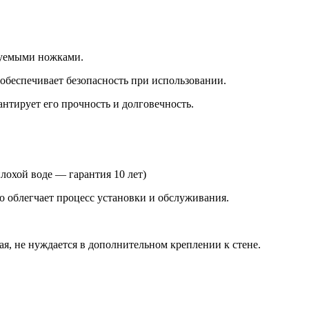
3501-
14
(900х900х2150)
низкий
руемыми ножками.
поддон(26см)
стекло
обеспечивает безопасность при использовании.
ТОНИРОВАННОЕ
антирует его прочность и долговечность.
лохой воде — гарантия 10 лет)
о облегчает процесс установки и обслуживания.
, не нуждается в дополнительном креплении к стене.