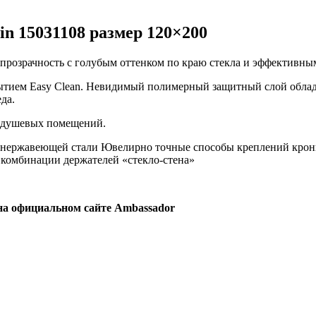
n 15031108 размер 120×200
ая прозрачность с голубым оттенком по краю стекла и эффектив
ытием Easy Clean. Невидимый полимерный защитный слой облад
да.
я душевых помещений.
нержавеющей стали Ювелирно точные способы креплений кронш
комбинации держателей «стекло-стена»
на официальном сайте Ambassador