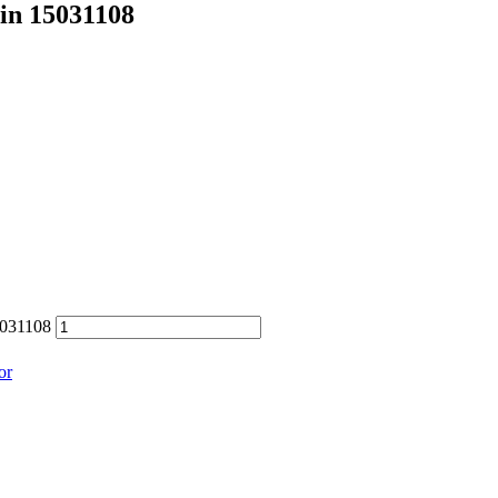
in 15031108
5031108
or