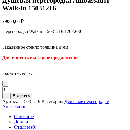
Душевая перегородка Ambassador
Walk-in 15031216
29000,00
₽
Перегородка Walk-in 15031216 120×200
Закаленное стекло толщина 8 мм
Для вас есть выгодное предложение
Звоните сейчас
-
Количество
товара
+
В корзину
Душевая
Артикул:
15031216
Категория:
Душевые перегородки
перегородка
Ambassador
Ambassador
Walk-
Описание
in
Детали
15031216
Отзывы (0)