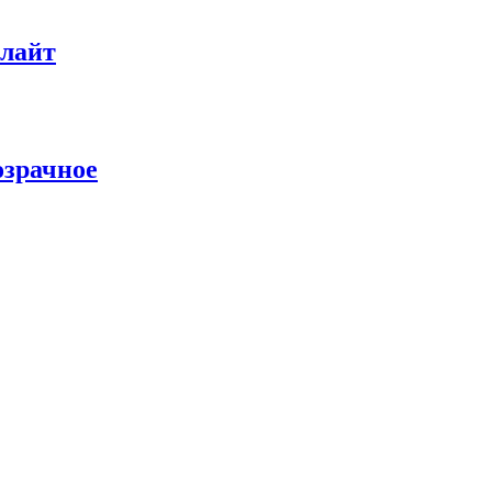
 лайт
озрачное