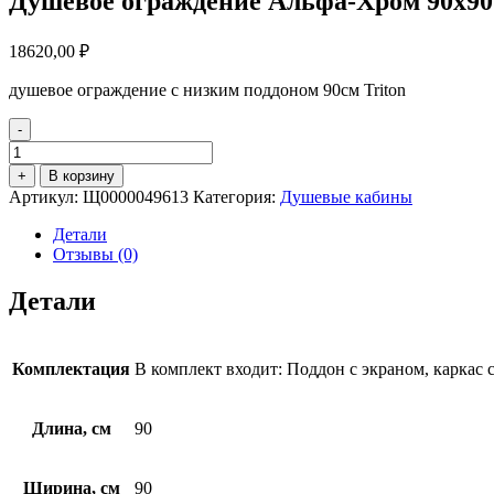
Душевое ограждение Альфа-Хром 90х90
18620,00
₽
душевое ограждение с низким поддоном 90см Triton
-
Количество
товара
+
В корзину
Душевое
Артикул:
Щ0000049613
Категория:
Душевые кабины
ограждение
Альфа-
Детали
Хром
Отзывы (0)
90х90
Детали
Комплектация
В комплект входит: Поддон с экраном, каркас
Длина, см
90
Ширина, см
90