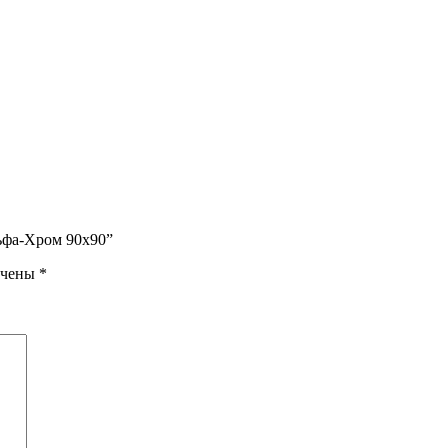
ьфа-Хром 90х90”
ечены
*