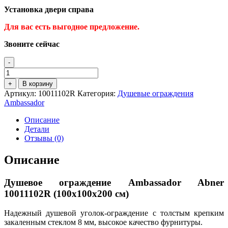
Установка двери справа
Для вас есть выгодное предложение
.
Звоните сейчас
-
Количество
товара
+
В корзину
Душевое
Артикул:
10011102R
Категория:
Душевые ограждения
ограждение
Ambassador
Ambassador
Abner
Описание
10011102R
Детали
Отзывы (0)
Описание
Душевое ограждение Ambassador Abner
10011102R (100x100x200 см)
Надежный душевой уголок-ограждение с толстым крепким
закаленным стеклом 8 мм, высокое качество фурнитуры.