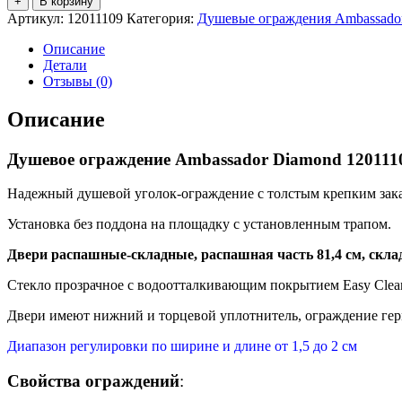
+
В корзину
Душевое
Артикул:
12011109
Категория:
Душевые ограждения Ambassado
ограждение
Ambassador
Описание
Diamond
Детали
12011109
Отзывы (0)
Описание
Душевое ограждение Ambassador Diamond 120111
Надежный душевой уголок-ограждение с толстым крепким зака
Установка без поддона на площадку с установленным трапом.
Двери распашные-складные, распашная часть 81,4 см, склад
Стекло прозрачное с водоотталкивающим покрытием Easy Clea
Двери имеют нижний и торцевой уплотнитель, ограждение гер
Диапазон регулировки по ширине и длине от 1,5 до 2 см
Свойства ограждений
: