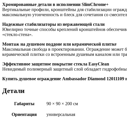
Хромированные детали в исполнении SlimChrome+
Вертикальные профили, кронштейны для стабилизации огражде
максимальную утонченность и блеск для сочетания со смесите
Надежные стабилизаторы из нержавеющей стали
Ювелирно точные способы креплений кронштейнов обеспечива
«стекло-стена».
Монтаж на душевом поддоне или керамической плитке
Максимальная свобода в проектировании. Ограждение может бы
керамической плитки со встроенным душевым каналом или тр
Эффективное защитное покрытие стекла EasyClean
Невидимый полимерный защитный слой обладает гидрофобными с
Купить душевое ограждение Ambassador Diamond 12011109 н
Детали
Габариты
90 × 90 × 200 см
Ориентация
универсальная