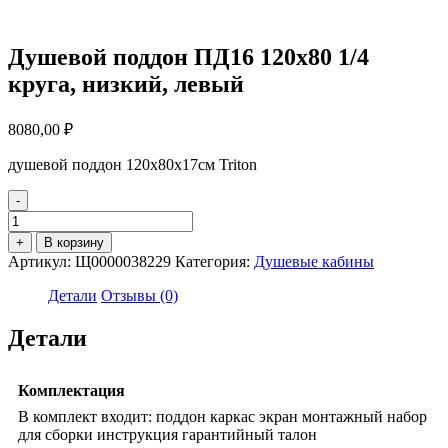
Душевой поддон ПД16 120х80 1/4
круга, низкий, левый
8080,00
₽
душевой поддон 120x80x17см Triton
-
Количество
товара
+
В корзину
Душевой
Артикул:
Щ0000038229
Категория:
Душевые кабины
поддон
ПД16
Детали
Отзывы (0)
120х80
1/4
Детали
круга,
низкий,
левый
Комплектация
В комплект входит: поддон каркас экран монтажный набор
для сборки инструкция гарантийный талон