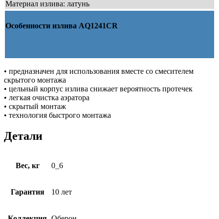
Материал излива: латунь
Особенности излива AQ1241CR
• предназначен для использования вместе со смесителем
скрытого монтажа
• цельный корпус излива снижает вероятность протечек
• легкая очистка аэратора
• скрытый монтаж
• технология быстрого монтажа
Детали
Вес, кг
0_6
Гарантия
10 лет
Коллекция
Оберон