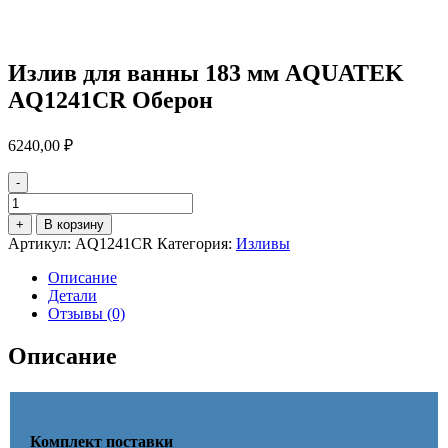
Излив для ванны 183 мм AQUATEK
AQ1241CR Оберон
6240,00
₽
-
Количество
товара
+
В корзину
Излив
Артикул:
AQ1241CR
Категория:
Изливы
для
ванны
Описание
183
Детали
мм
Отзывы (0)
AQUATEK
AQ1241CR
Описание
Оберон
Комплект поставки