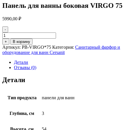
Панель для ванны боковая VIRGO 75
5990,00
₽
-
Количество
товара
+
В корзину
Панель
Артикул:
PB-VIRGO*75
Категория:
Санитарный фарфор и
для
оборудование для ванн Cersanit
ванны
боковая
Детали
VIRGO
Отзывы (0)
75
Детали
Тип продукта
панели для ванн
Глубина, см
3
Высота, см
54