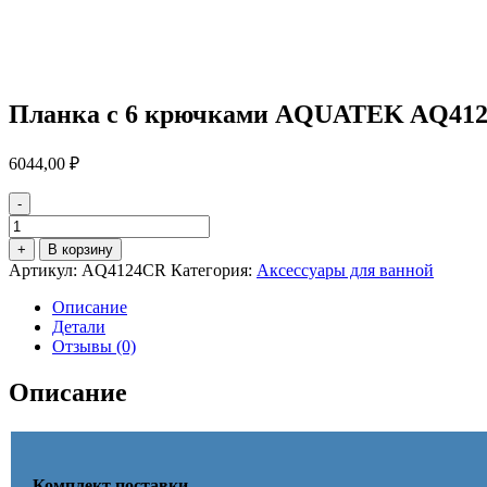
Планка с 6 крючками AQUATEK AQ4
6044,00
₽
-
Количество
товара
+
В корзину
Планка
Артикул:
AQ4124CR
Категория:
Аксессуары для ванной
с
6
Описание
крючками
Детали
AQUATEK
Отзывы (0)
AQ4124CR
ЕВРОПА
Описание
Комплект поставки