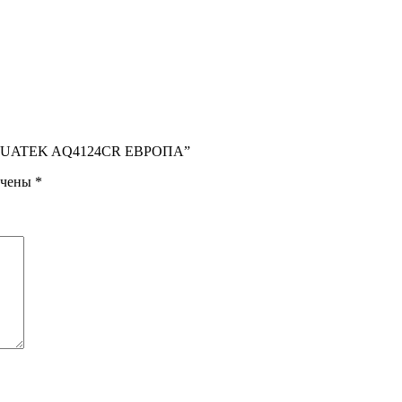
ми AQUATEK AQ4124CR ЕВРОПА”
ечены
*