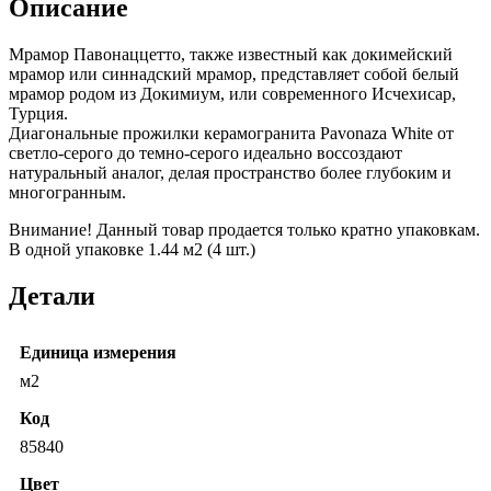
Описание
60х60
Glossy
Мрамор Павонаццетто, также известный как докимейский
(Плитка
мрамор или синнадский мрамор, представляет собой белый
керамогранитная
мрамор родом из Докимиум, или современного Исчехисар,
AZARIO
Турция.
PAVONAZA
Диагональные прожилки керамогранита Pavonaza White от
WHITE
светло-серого до темно-серого идеально воссоздают
60х60
натуральный аналог, делая пространство более глубоким и
Glossy
многогранным.
(E103082160G))
Внимание! Данный товар продается только кратно упаковкам.
В одной упаковке 1.44 м2 (4 шт.)
Детали
Единица измерения
м2
Код
85840
Цвет