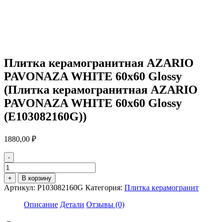
Плитка керамогранитная AZARIO
PAVONAZA WHITE 60х60 Glossy
(Плитка керамогранитная AZARIO
PAVONAZA WHITE 60х60 Glossy
(E103082160G))
1880,00
₽
-
Количество
товара
+
В корзину
Плитка
Артикул:
P103082160G
Категория:
Плитка керамогранит
керамогранитная
AZARIO
Описание
Детали
Отзывы (0)
PAVONAZA
WHITE