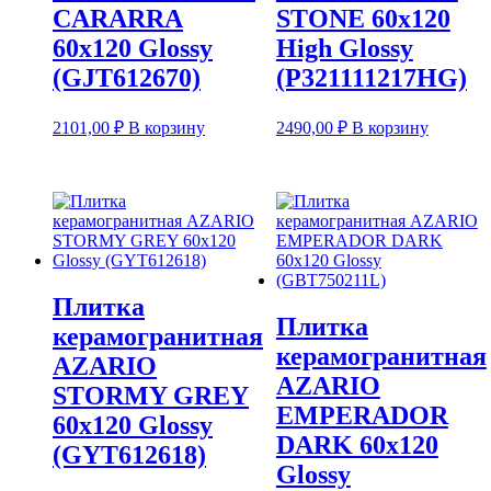
CARARRA
STONE 60х120
60х120 Glossy
High Glossy
(GJT612670)
(P321111217HG)
2101,00
₽
В корзину
2490,00
₽
В корзину
Плитка
Плитка
керамогранитная
керамогранитная
AZARIO
AZARIO
STORMY GREY
EMPERADOR
60х120 Glossy
DARK 60х120
(GYT612618)
Glossy