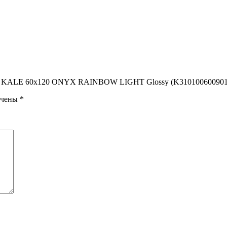
тная KALE 60х120 ONYX RAINBOW LIGHT Glossy (K31010060090
ечены
*