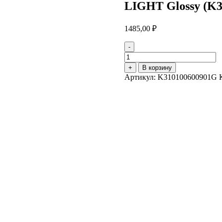
LIGHT Glossy (K3
1485,00
₽
-
Количество
товара
+
В корзину
Плитка
Артикул:
K310100600901G
керамогранитная
KALE
60х120
ONYX
RAINBOW
LIGHT
Glossy
(K310100600901G)