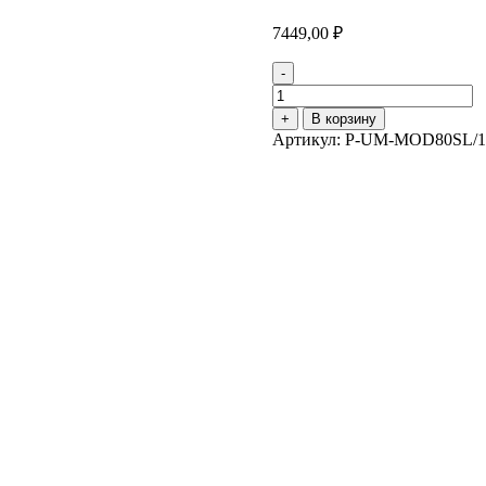
7449,00
₽
-
Количество
товара
+
В корзину
Раковина
Артикул:
P-UM-MOD80SL/1
CERSANIT
MODUO
80
S-
UM-
MOD80SL/1