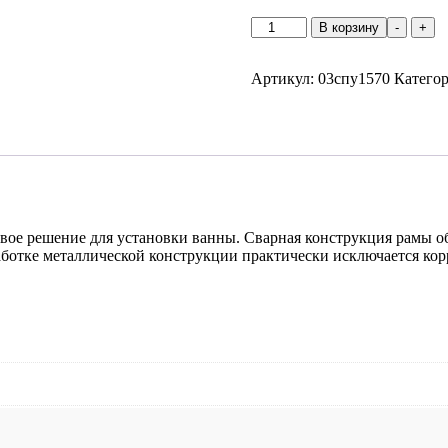
Количество
В корзину
-
+
товара
Рама
сварная
Артикул:
03спу1570
Катего
ПУ
150*70
вое решение для установки ванны. Сварная конструкция рамы о
аботке металлической конструкции практически исключается ко