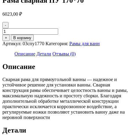
Рама сварная ПУ 170*70
6023,00
₽
-
Количество
товара
+
В корзину
Рама
Артикул:
03спу1770
Категория:
Рамы для ванн
сварная
ПУ
Описание
Детали
Отзывы (0)
170*70
Описание
Сварная рама для прямоугольной ванны — надежное и
устойчивое решение для установки ванны. Сварная
конструкция рамы обеспечивает целостность ванны и рамы,
максимальную надежность и простоту сборки. Благодаря
дополнительной обработке металлической конструкции
практически исключается коррозионное воздействие, а
регулируемые ножки позволяют установить ванну даже на
неровной поверхности
Детали