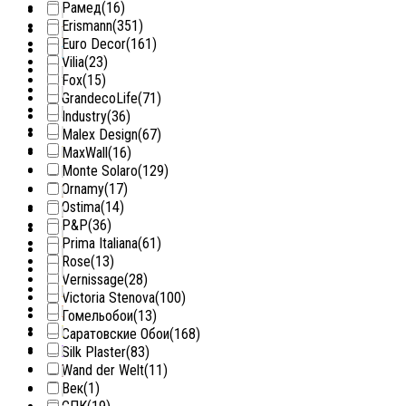
Рамед
(16)
Erismann
(351)
Euro Decor
(161)
Vilia
(23)
Fox
(15)
GrandecoLife
(71)
Industry
(36)
Malex Design
(67)
MaxWall
(16)
Monte Solaro
(129)
Ornamy
(17)
Ostima
(14)
P&P
(36)
Prima Italiana
(61)
Rose
(13)
Vernissage
(28)
Victoria Stenova
(100)
Гомельобои
(13)
Саратовские Обои
(168)
Silk Plaster
(83)
Wand der Welt
(11)
Век
(1)