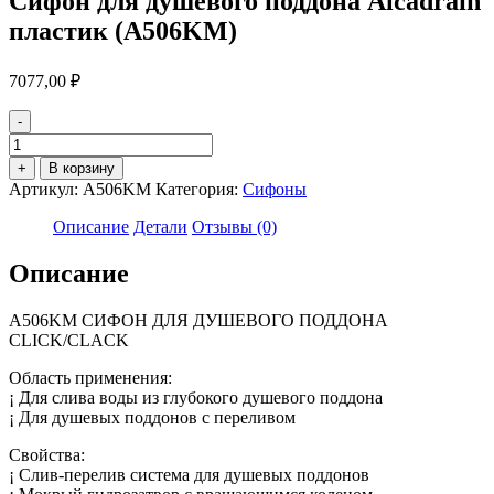
Сифон для душевого поддона Alcadrain
пластик (A506KM)
7077,00
₽
-
Количество
товара
+
В корзину
Сифон
Артикул:
A506KM
Категория:
Сифоны
для
душевого
Описание
Детали
Отзывы (0)
поддона
Alcadrain
Описание
пластик
(A506KM)
A506KM СИФОН ДЛЯ ДУШЕВОГО ПОДДОНA
CLICK/CLACK
Область применения:
¡ Для слива воды из глубокого душевого поддона
¡ Для душевых поддонов с переливом
Свойства:
¡ Слив-перелив система для душевых поддонов