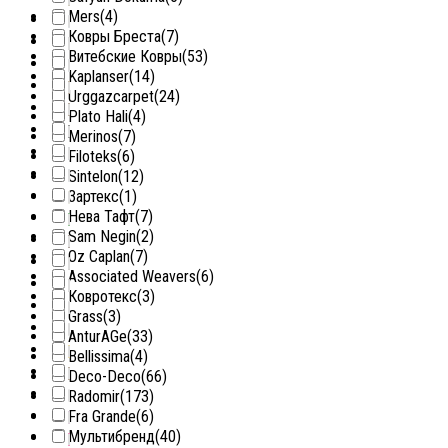
Mers
(4)
Ковры Бреста
(7)
Витебские Ковры
(53)
Kaplanser
(14)
Urggazcarpet
(24)
Plato Hali
(4)
Merinos
(7)
Filoteks
(6)
Sintelon
(12)
Зартекс
(1)
Нева Тафт
(7)
Sam Negin
(2)
Oz Caplan
(7)
Associated Weavers
(6)
Ковротекс
(3)
Grass
(3)
AnturAGe
(33)
Bellissima
(4)
Deco-Deco
(66)
Radomir
(173)
Fra Grande
(6)
Мультибренд
(40)