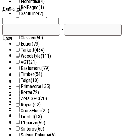
Florentina
(4)
BelBagno
(1)
Длина, см
SantiLine
(2)
Niagara
(1140)
Grossman
(343)
-
Amadei
(235)
Classen
(60)
Цвет
Egger
(79)
Tarkett
(434)
Woodstyle
(111)
AGT
(21)
Kastamonu
(79)
Timber
(54)
Taiga
(10)
Primavera
(135)
Betta
(72)
Zeta SPC
(20)
Royce
(62)
CronaFloor
(25)
FirmFit
(13)
L'Quarzo
(69)
Sinteros
(60)
Safyun Dokuma
(6)