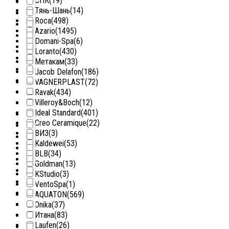
СПК
(19)
Тянь-Шань
(14)
Roca
(498)
Azario
(1495)
Domani-Spa
(6)
Loranto
(430)
Метакам
(33)
Jacob Delafon
(186)
VAGNERPLAST
(72)
Ravak
(434)
Villeroy&Boch
(12)
Ideal Standard
(401)
Creo Ceramique
(22)
ВИЗ
(3)
Kaldewei
(53)
BLB
(34)
Goldman
(13)
KStudio
(3)
VentoSpa
(1)
AQUATON
(569)
Onika
(37)
Итана
(83)
Laufen
(26)