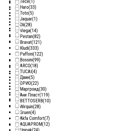
Tece
(1)
Haro
(33)
Toto
(5)
Jaquar
(1)
Oli
(28)
Viega
(14)
Pestan
(82)
Bravat
(121)
Kludi
(333)
Paffoni
(122)
Bossini
(99)
ARCO
(18)
TUCAI
(4)
Двин
(5)
ОРИО
(22)
Маргроид
(30)
Ани Пласт
(119)
BETTOSERB
(10)
Wirquin
(28)
Gruen
(4)
Akfa Comfort
(7)
AQUAPROM
(12)
Unipak
(24)