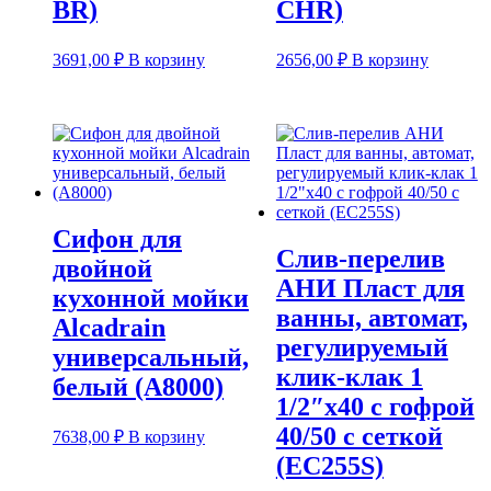
BR)
CHR)
3691,00
₽
В корзину
2656,00
₽
В корзину
Сифон для
Слив-перелив
двойной
АНИ Пласт для
кухонной мойки
ванны, автомат,
Alcadrain
регулируемый
универсальный,
клик-клак 1
белый (A8000)
1/2″х40 с гофрой
40/50 с сеткой
7638,00
₽
В корзину
(EC255S)