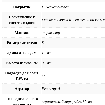
Покрытие
Никель-хромовое
Подключение к
Гибкая подводка из нетоксичной EPDM
системе водосн
Монтаж
на раковину
Размер смесителя
S
Длина излива, см
10.май
Высота излива, см
05.май
Подводка для воды
45
1\2”, см
Аэратор
Eco neoperl
Тип водозапорного
керамический картридж 35 мм
механизма