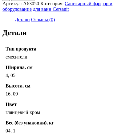
Смеситель
Артикул:
A63050
Категория:
Санитарный фарфор и
ODRA
оборудование для ванн Cersanit
для
раковины
Детали
Отзывы (0)
с
клик-
Детали
клак
Тип продукта
смесители
Ширина, см
4, 05
Высота, см
16, 09
Цвет
глянцевый хром
Вес (без упаковки), кг
04, 1