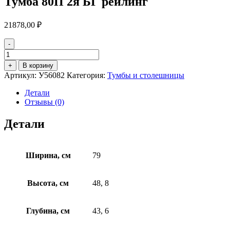
Тумба 80П 2я БГ рейлинг
21878,00
₽
-
Количество
товара
+
В корзину
Тумба
Артикул:
У56082
Категория:
Тумбы и столешницы
80П
2я
Детали
БГ
Отзывы (0)
рейлинг
Детали
Ширина, см
79
Высота, см
48, 8
Глубина, см
43, 6