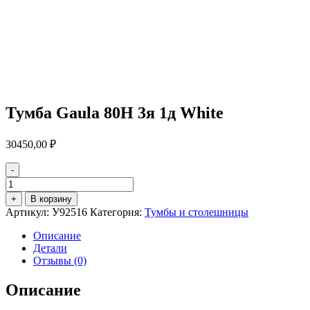
Тумба Gaula 80Н 3я 1д White
30450,00
₽
-
Количество
товара
+
В корзину
Тумба
Артикул:
У92516
Категория:
Тумбы и столешницы
Gaula
80Н
Описание
3я
Детали
1д
Отзывы (0)
White
Описание