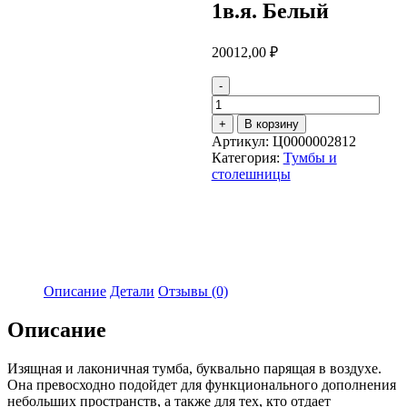
1в.я. Белый
20012,00
₽
-
Количество
товара
+
В корзину
Тумба
Артикул:
Ц0000002812
Nega
Категория:
Тумбы и
60П
столешницы
1в.я.
Белый
Описание
Детали
Отзывы (0)
Описание
Изящная и лаконичная тумба, буквально парящая в воздухе.
Она превосходно подойдет для функционального дополнения
небольших пространств, а также для тех, кто отдает