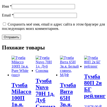
Имя
*
Email
*
Сохранить моё имя, email и адрес сайта в этом браузере для
последующих моих комментариев.
Похожие товары
Тумба
Тумба
80П 2я
Тумба
Тумба
Nuvo
БГ
Milacco
Вита
70Н 1д.
рейлинг
100П
65Н
Дуб
1в.я.
3в.я.
Сонома
21878,00
₽