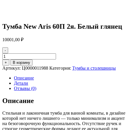
Тумба New Aris 60П 2я. Белый глянец
10001,00
₽
-
Количество
товара
+
В корзину
Тумба
Артикул:
Ц0000011988
Категория:
Тумбы и столешницы
New
Aris
Описание
60П
Детали
2я.
Отзывы (0)
Белый
глянец
Описание
Стильная и лаконичная тумба для ванной комнаты, в дизайне
которой нет ничего лишнего — только минимализм и акцент
на безоговорочную функциональность. Отсутствие ручек и
строгие геометрические формы делают ее актуальной для