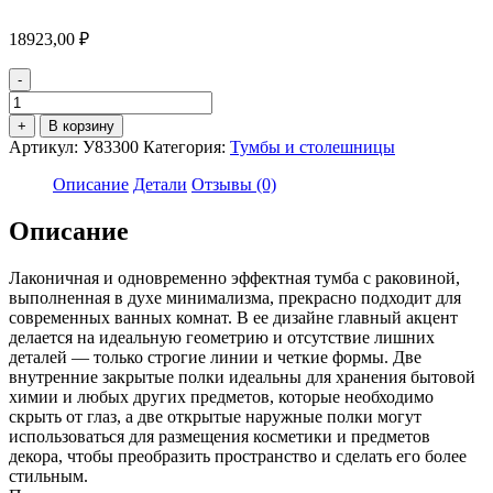
18923,00
₽
-
Количество
товара
+
В корзину
Тумба
Артикул:
У83300
Категория:
Тумбы и столешницы
с
раковиной
Описание
Детали
Отзывы (0)
Lido
60Н
Описание
1д.
Дуб
Лаконичная и одновременно эффектная тумба с раковиной,
Сонома
выполненная в духе минимализма, прекрасно подходит для
современных ванных комнат. В ее дизайне главный акцент
делается на идеальную геометрию и отсутствие лишних
деталей — только строгие линии и четкие формы. Две
внутренние закрытые полки идеальны для хранения бытовой
химии и любых других предметов, которые необходимо
скрыть от глаз, а две открытые наружные полки могут
использоваться для размещения косметики и предметов
декора, чтобы преобразить пространство и сделать его более
стильным.