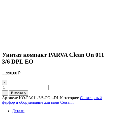
Унитаз компакт PARVA Clean On 011
3/6 DPL EO
11990,00
₽
-
Количество
товара
+
В корзину
Унитаз
Артикул:
KO-PA011-3/6-COn-DL
Категория:
Санитарный
компакт
фарфор и оборудование для ванн Cersanit
PARVA
Clean
Детали