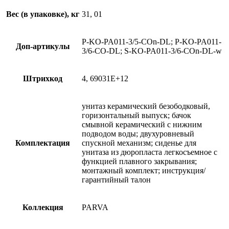
Вес (в упаковке), кг
31, 01
P-KO-PA011-3/5-COn-DL; P-KO-PA011-
Доп-артикулы
3/6-CO-DL; S-KO-PA011-3/6-COn-DL-w
Штрихкод
4, 69031E+12
унитаз керамический безободковый,
горизонтальный выпуск; бачок
смывной керамический с нижним
подводом воды; двухуровневый
Комплектация
спускной механизм; сиденье для
унитаза из дюропласта легкосъемное с
функцией плавного закрывания;
монтажный комплект; инструкция/
гарантийный талон
Коллекция
PARVA