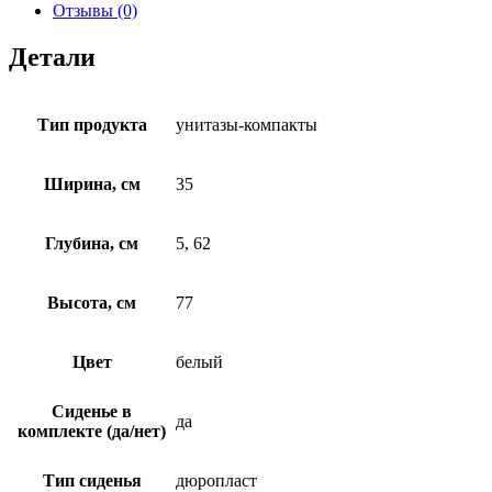
On
Отзывы (0)
011
3/6
Детали
DPL
EO
Тип продукта
унитазы-компакты
Ширина, см
35
Глубина, см
5, 62
Высота, см
77
Цвет
белый
Сиденье в
да
комплекте (да/нет)
Тип сиденья
дюропласт