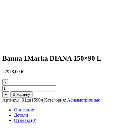
Ванна 1Marka DIANA 150×90 L
27978,00
₽
-
Количество
товара
+
В корзину
Ванна
Артикул:
01ди1590л
Категория:
Асимметричные
1Marka
DIANA
Описание
150x90
Детали
L
Отзывы (0)