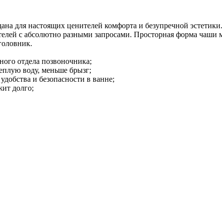
здана для настоящих ценителей комфорта и безупречной эстетики
телей с абсолютно разными запросами. Просторная форма чаши м
головник.
ого отдела позвоночника;
еплую воду, меньше брызг;
 удобства и безопасности в ванне;
ит долго;