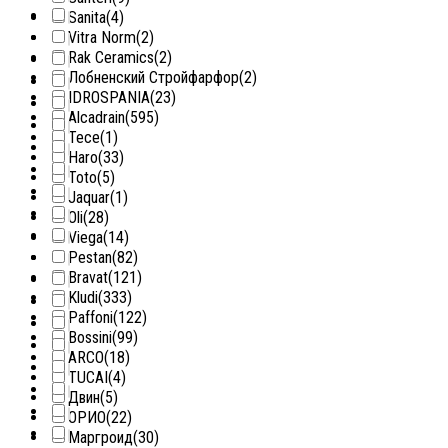
Sanita
(4)
Vitra Norm
(2)
Rak Ceramics
(2)
Лобненский Стройфарфор
(2)
IDROSPANIA
(23)
Alcadrain
(595)
Tece
(1)
Haro
(33)
Toto
(5)
Jaquar
(1)
Oli
(28)
Viega
(14)
Pestan
(82)
Bravat
(121)
Kludi
(333)
Paffoni
(122)
Bossini
(99)
ARCO
(18)
TUCAI
(4)
Двин
(5)
ОРИО
(22)
Маргроид
(30)