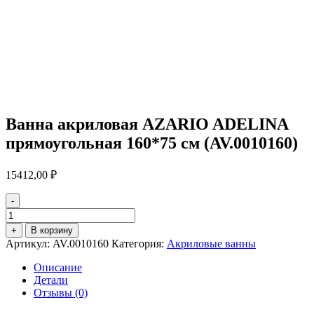
Ванна акриловая AZARIO ADELINA
прямоугольная 160*75 см (AV.0010160)
15412,00
₽
-
Количество
товара
+
В корзину
Ванна
Артикул:
AV.0010160
Категория:
Акриловые ванны
акриловая
AZARIO
Описание
ADELINA
Детали
прямоугольная
Отзывы (0)
160*75