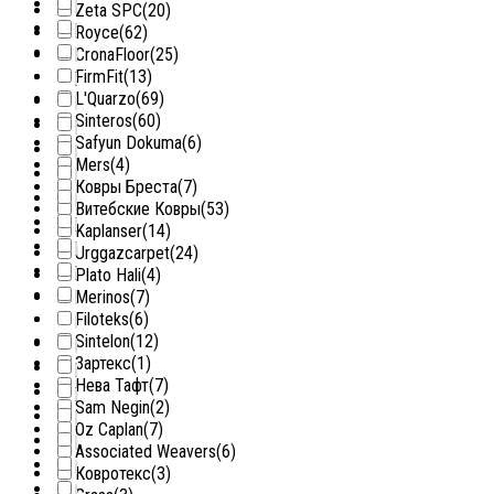
Zeta SPC
(20)
Royce
(62)
CronaFloor
(25)
FirmFit
(13)
L'Quarzo
(69)
Sinteros
(60)
Safyun Dokuma
(6)
Mers
(4)
Ковры Бреста
(7)
Витебские Ковры
(53)
Kaplanser
(14)
Urggazcarpet
(24)
Plato Hali
(4)
Merinos
(7)
Filoteks
(6)
Sintelon
(12)
Зартекс
(1)
Нева Тафт
(7)
Sam Negin
(2)
Oz Caplan
(7)
Associated Weavers
(6)
Ковротекс
(3)