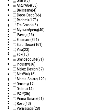
Grass
(3)
AnturAGe
(33)
Bellissima
(4)
Deco-Deco
(66)
Radomir
(173)
Fra Grande
(6)
Мультибренд
(40)
Рамед
(16)
Erismann
(351)
Euro Decor
(161)
Vilia
(23)
Fox
(15)
GrandecoLife
(71)
Industry
(36)
Malex Design
(67)
MaxWall
(16)
Monte Solaro
(129)
Ornamy
(17)
Ostima
(14)
P&P
(36)
Prima Italiana
(61)
Rose
(13)
Vernissage
(28)