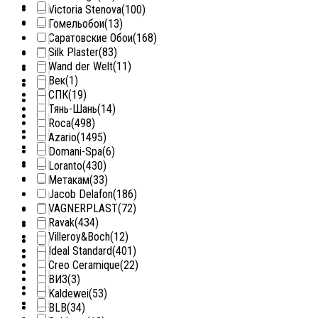
Victoria Stenova
(100)
Гомельобои
(13)
Саратовские Обои
(168)
Silk Plaster
(83)
Wand der Welt
(11)
Век
(1)
СПК
(19)
Тянь-Шань
(14)
Roca
(498)
Azario
(1495)
Domani-Spa
(6)
Loranto
(430)
Метакам
(33)
Jacob Delafon
(186)
VAGNERPLAST
(72)
Ravak
(434)
Villeroy&Boch
(12)
Ideal Standard
(401)
Creo Ceramique
(22)
ВИЗ
(3)
Kaldewei
(53)
BLB
(34)