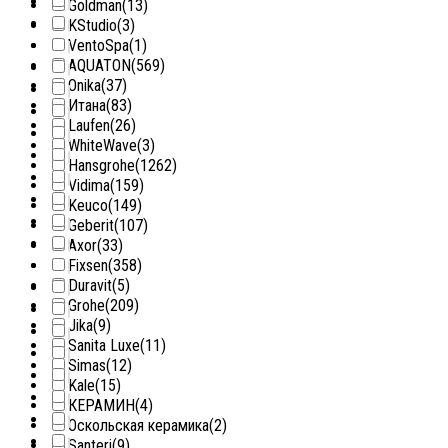
Goldman
(13)
KStudio
(3)
VentoSpa
(1)
AQUATON
(569)
Onika
(37)
Итана
(83)
Laufen
(26)
WhiteWave
(3)
Hansgrohe
(1262)
Vidima
(159)
Keuco
(149)
Geberit
(107)
Axor
(33)
Fixsen
(358)
Duravit
(5)
Grohe
(209)
Jika
(9)
Sanita Luxe
(11)
Simas
(12)
Kale
(15)
КЕРАМИН
(4)
Оскольская керамика
(2)
Santeri
(9)