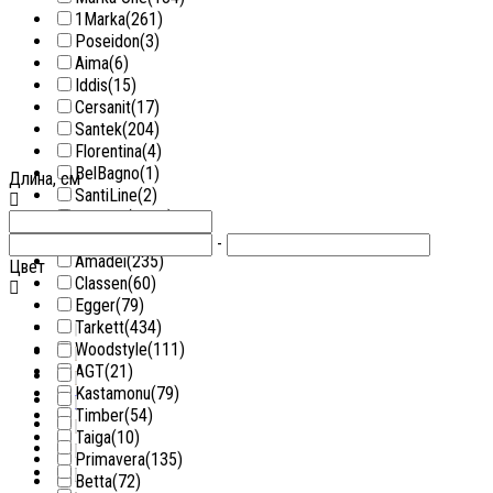
1Marka
(261)
Poseidon
(3)
Aima
(6)
Iddis
(15)
Cersanit
(17)
Santek
(204)
Florentina
(4)
BelBagno
(1)
Длина, см
SantiLine
(2)
Niagara
(1140)
Grossman
(343)
-
Amadei
(235)
Цвет
Classen
(60)
Egger
(79)
Tarkett
(434)
Woodstyle
(111)
AGT
(21)
Kastamonu
(79)
Timber
(54)
Taiga
(10)
Primavera
(135)
Betta
(72)