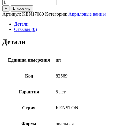
Количество
товара
+
В корзину
Ванна
Артикул:
KEN17080
Категория:
Акриловые ванны
акриловая
AZARIO
Детали
KENSTON
Отзывы (0)
1700х800х600
свободностоящая,
Детали
в
комплекте
с
сифоном
Единица измерения
шт
и
металлической
рамой
Код
82569
(KEN17080)
Гарантия
5 лет
Серия
KENSTON
Форма
овальная