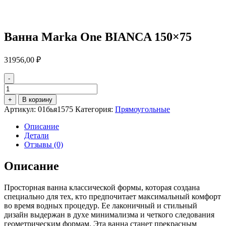
Ванна Marka One BIANCA 150×75
31956,00
₽
-
Количество
товара
+
В корзину
Ванна
Артикул:
01бья1575
Категория:
Прямоугольные
Marka
One
Описание
BIANCA
Детали
150x75
Отзывы (0)
Описание
Просторная ванна классической формы, которая создана
специально для тех, кто предпочитает максимальный комфорт
во время водных процедур. Ее лаконичный и стильный
дизайн выдержан в духе минимализма и четкого следования
геометрическим формам. Эта ванна станет прекрасным