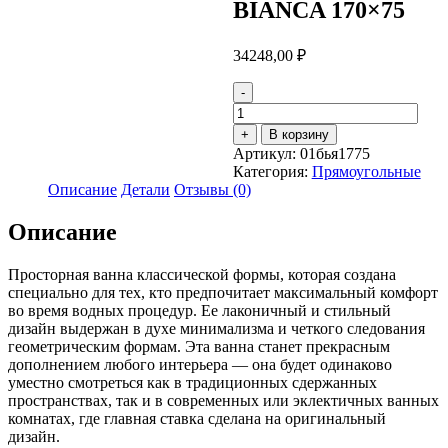
BIANCA 170×75
34248,00
₽
-
Количество
товара
+
В корзину
Ванна
Артикул:
01бья1775
Marka
Категория:
Прямоугольные
One
Описание
Детали
Отзывы (0)
BIANCA
170x75
Описание
Просторная ванна классической формы, которая создана
специально для тех, кто предпочитает максимальный комфорт
во время водных процедур. Ее лаконичный и стильный
дизайн выдержан в духе минимализма и четкого следования
геометрическим формам. Эта ванна станет прекрасным
дополнением любого интерьера — она будет одинаково
уместно смотреться как в традиционных сдержанных
пространствах, так и в современных или эклектичных ванных
комнатах, где главная ставка сделана на оригинальный
дизайн.