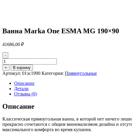
Ванна Marka One ESMA MG 190×90
41686,00
₽
-
Количество
товара
+
В корзину
Ванна
Артикул:
01эс1990
Категория:
Прямоугольные
Marka
One
Описание
ESMA
Детали
MG
Отзывы (0)
190x90
Описание
Классическая прямоугольная ванна, в которой нет ничего лиш
прекрасно сочетаются с общим минимализмом дизайна и отсутс
максимального комфорта во время купания.