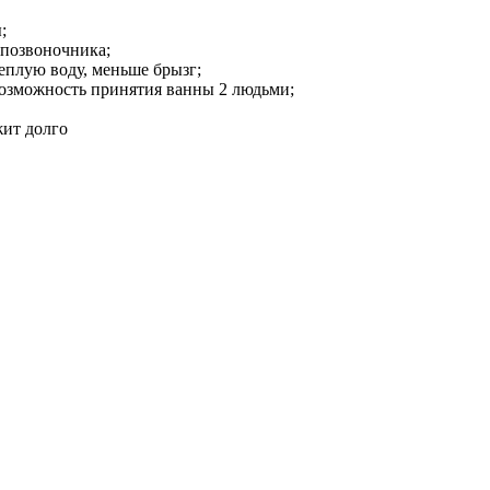
;
 позвоночника;
еплую воду, меньше брызг;
озможность принятия ванны 2 людьми;
жит долго