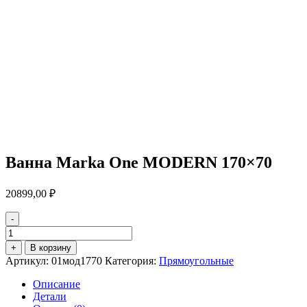
Ванна Marka One MODERN 170×70
20899,00
₽
-
Количество
товара
+
В корзину
Ванна
Артикул:
01мод1770
Категория:
Прямоугольные
Marka
One
Описание
MODERN
Детали
170x70