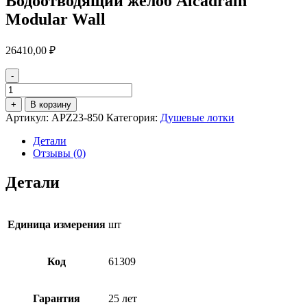
Водоотводящий желоб Alcadrain
Modular Wall
26410,00
₽
-
Количество
товара
+
В корзину
Водоотводящий
Артикул:
APZ23-850
Категория:
Душевые лотки
желоб
Alcadrain
Детали
Modular
Отзывы (0)
Wall
Детали
Единица измерения
шт
Код
61309
Гарантия
25 лет