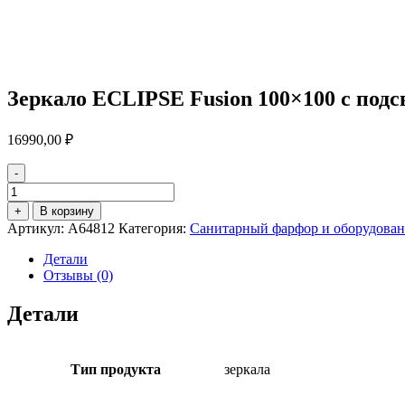
Зеркало ECLIPSE Fusion 100×100 с подс
16990,00
₽
-
Количество
товара
+
В корзину
Зеркало
Артикул:
A64812
Категория:
Санитарный фарфор и оборудовани
ECLIPSE
Fusion
Детали
100x100
Отзывы (0)
с
подсветкой
Детали
круглое
Тип продукта
зеркала