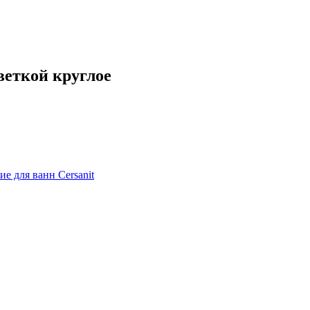
веткой круглое
е для ванн Cersanit