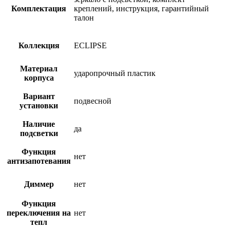
Комплектация
креплений, инструкция, гарантийный
талон
Коллекция
ECLIPSE
Материал
ударопрочный пластик
корпуса
Вариант
подвесной
установки
Наличие
да
подсветки
Функция
нет
антизапотевания
Диммер
нет
Функция
переключения на
нет
тепл