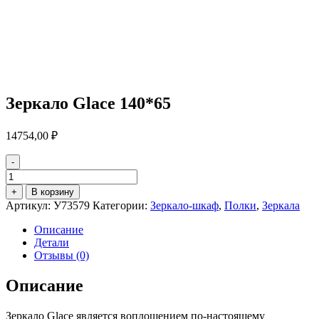
Зеркало Glace 140*65
14754,00
₽
-
Количество
товара
+
В корзину
Зеркало
Артикул:
У73579
Категории:
Зеркало-шкаф
,
Полки
,
Зеркала
Glace
140*65
Описание
Детали
Отзывы (0)
Описание
Зеркало Glace является воплощением по-настоящему