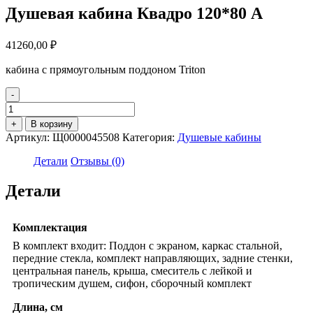
Душевая кабина Квадро 120*80 А
41260,00
₽
кабина с прямоугольным поддоном Triton
-
Количество
товара
+
В корзину
Душевая
Артикул:
Щ0000045508
Категория:
Душевые кабины
кабина
Квадро
Детали
Отзывы (0)
120*80
А
Детали
Комплектация
В комплект входит: Поддон с экраном, каркас стальной,
передние стекла, комплект направляющих, задние стенки,
центральная панель, крыша, смеситель с лейкой и
тропическим душем, сифон, сборочный комплект
Длина, см